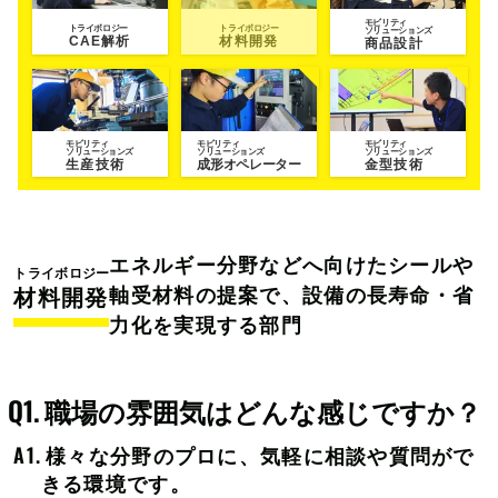
モビリティ
トライボロジー
トライボロジー
ソリューションズ
CAE解析
材料開発
商品設計
モビリティ
モビリティ
モビリティ
ソリューションズ
ソリューションズ
ソリューションズ
生産技術
成形オペレーター
金型技術
エネルギー分野などへ向けたシールや
トライボロジー
軸受材料の提案で、設備の長寿命・省
材料開発
力化を実現する部門
職場の雰囲気はどんな感じですか？
様々な分野のプロに、気軽に相談や質問がで
きる環境です。