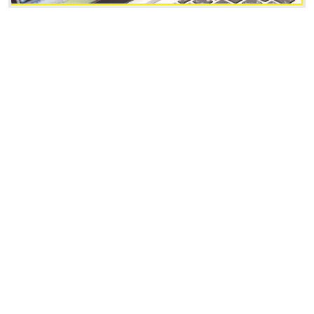
どのように仕事を学べますか？
先輩のマンツーマン指導で、実践的な技術が
身に付きます。
配属後は、OJT担当の先輩社員が新入社員にしっ
かりと寄り添い、実務を通じて開発に必要なスキ
ルを基礎から体系的に教えてくれます。材料開発
の仕事はトライアンドエラーの繰り返しですが、
先輩が親身になって一緒に伴走し、導いてくれる
ので心配ありません。また、試験結果の分析に迷
った時などにも、部署全体の先輩たちが一緒にな
って現象を紐解き、的確なアドバイスをくれま
す。一人で抱え込むことなく、チームの知恵を借
りながら安心して着実に学べる環境です。