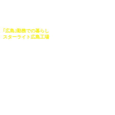
STARLITE
HIROSHIMA
LIFE
｢広島｣勤務での暮らし
スターライト広島工場