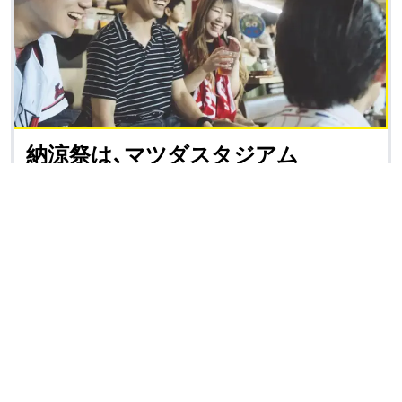
納涼祭は､
マツダスタジアム
｢より幅広い分野にサービスを提供していることに
惹かれ入社しました｡マツダスタジアムで､毎年､納
涼祭があるんですが､野球観戦などを通じて親しく
なれて楽しいです｡｣
入社2年目
太田