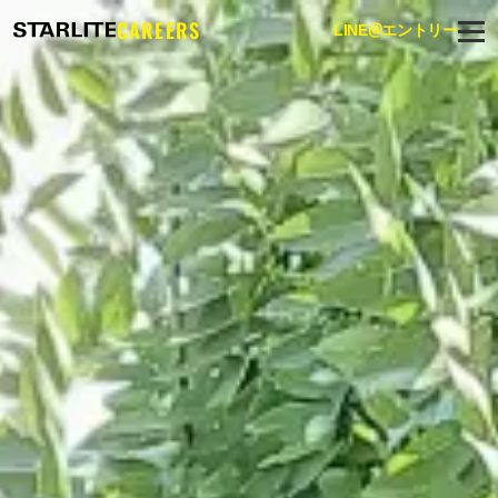
CAREERS
@
LINE
エントリー
スターライト採用リクルートサイト